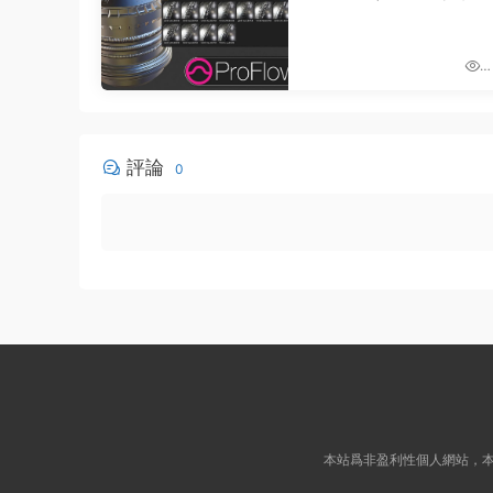
浮雕超強資産建模工具) V
7
1.88
0
評論
0
本站爲非盈利性個人網站，