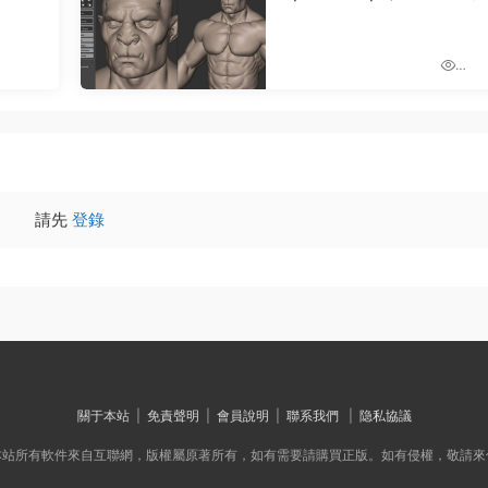
0.0
建模Blender插件) V0.1.40
+使用教程
k
1.37k
0
請先
登錄
關于本站
|
免責聲明
|
會員說明
|
聯系我們
|
隐私協議
本站所有軟件來自互聯網，版權屬原著所有，如有需要請購買正版。如有侵權，敬請來