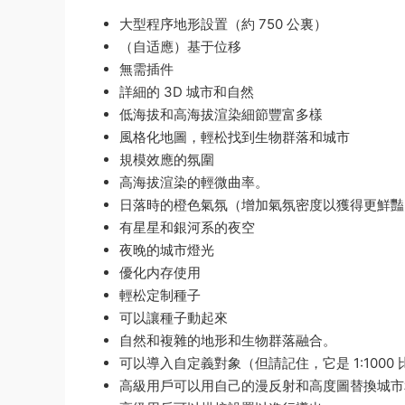
大型程序地形設置（約 750 公裏）
（自适應）基于位移
無需插件
詳細的 3D 城市和自然
低海拔和高海拔渲染細節豐富多樣
風格化地圖，輕松找到生物群落和城市
規模效應的氛圍
高海拔渲染的輕微曲率。
日落時的橙色氣氛（增加氣氛密度以獲得更鮮豔
有星星和銀河系的夜空
夜晚的城市燈光
優化内存使用
輕松定制種子
可以讓種子動起來
自然和複雜的地形和生物群落融合。
可以導入自定義對象（但請記住，它是 1:100
高級用戶可以用自己的漫反射和高度圖替換城市