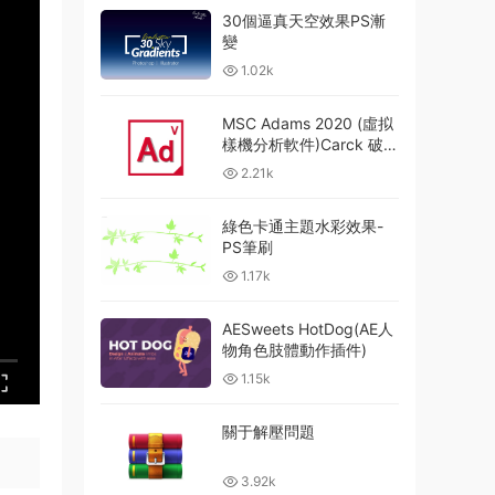
30個逼真天空效果PS漸
變
1.02k
MSC Adams 2020 (虛拟
樣機分析軟件)Carck 破解
版
2.21k
綠色卡通主題水彩效果-
PS筆刷
1.17k
AESweets HotDog(AE人
物角色肢體動作插件)
1.15k
關于解壓問題
3.92k