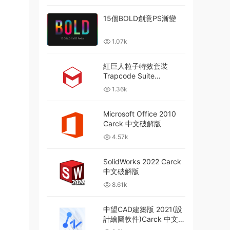
15個BOLD創意PS漸變
1.07k
紅巨人粒子特效套裝
Trapcode Suite
2024.2.0 含
1.36k
Particular/Form/Shine/St
arglow/3D Stroke
Microsoft Office 2010
Carck 中文破解版
4.57k
SolidWorks 2022 Carck
中文破解版
8.61k
中望CAD建築版 2021(設
計繪圖軟件)Carck 中文破
解版