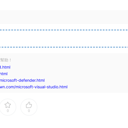
有幫助！
.html
html
icrosoft-defender.html
n.com/microsoft-visual-studio.html
0
0