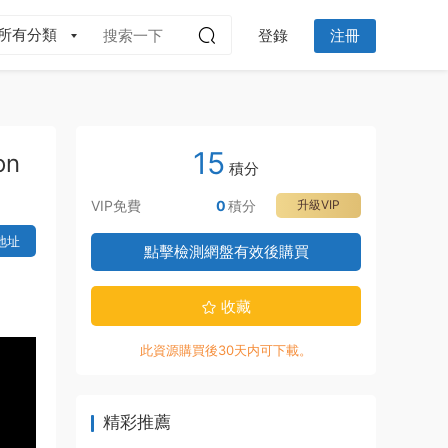
所有分類
登錄
注冊
15
on
積分
VIP免費
0
積分
升級VIP
地址
點擊檢測網盤有效後購買
收藏
此資源購買後30天内可下載。
精彩推薦