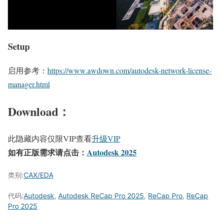
Setup
启用参考：
https://www.awdown.com/autodesk-network-license-
manager.html
Download：
此隐藏内容仅限VIP查看
升级VIP
如有正版需求请点击：
Autodesk 2025
类别:
CAX/EDA
代码:
Autodesk
,
Autodesk ReCap Pro 2025
,
ReCap Pro
,
ReCap
Pro 2025