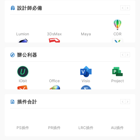
設計師必備
Lumion
3DsMax
Maya
CDR
C4D
SketchUp
CAD
Axure RP
辦公利器
IObit
Office
Visio
Project
Xmind
IDM
SPSS
Boshiamy
插件合計
PS插件
PR插件
LRC插件
AU插件