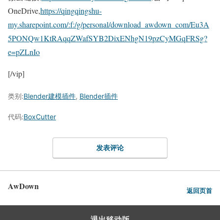
OneDrive,
https://qingqingshu-
my.sharepoint.com/:f:/g/personal/download_awdown_com/Eu3A
5PONQw1KtRAqqZWafSYB2DixENhgN19pzCyMGqFRSg?
e=pZLnIo
[/vip]
类别:
Blender建模插件
,
Blender插件
代码:
BoxCutter
发表评论
AwDown
返回页首
退出移动版