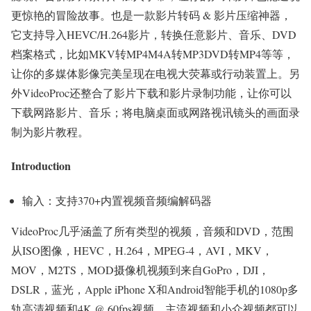
更惊艳的冒险故事。也是一款影片转码 & 影片压缩神器，
它支持导入HEVC/H.264影片，转换任意影片、音乐、DVD
档案格式，比如MKV转MP
4
M4A转MP
3
DVD转MP4等等，
让你的多媒体影像完美呈现在电视大荧幕或行动装置上。另
外VideoProc还整合了影片下载和影片录制功能，让你可以
下载网路影片、音乐；将电脑桌面或网路视讯镜头的画面录
制为影片教程。
Introduction
输入：支持370+内置视频音频编解码器
VideoProc几乎涵盖了所有类型的视频，音频和DVD，范围
从ISO图像，HEVC，H.264，MPEG-4，AVI，MKV，
MOV，M2TS，MOD摄像机视频到来自GoPro，DJI，
DSLR，蓝光，Apple iPhone X和Android智能手机的1080p多
轨高清视频和4K @ 60fps视频。主流视频和小众视频都可以