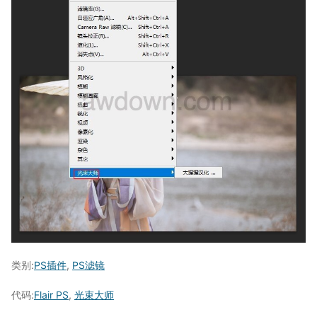
类别:
PS插件
,
PS滤镜
代码:
Flair PS
,
光束大师