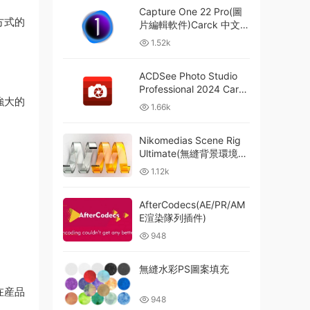
Capture One 22 Pro(圖
方式的
片編輯軟件)Carck 中文破
解版
1.52k
ACDSee Photo Studio
Professional 2024 Carck
強大的
破解版
1.66k
Nikomedias Scene Rig
Ultimate(無縫背景環境渲
染預設) v4.3 中文版
1.12k
AfterCodecs(AE/PR/AM
E渲染隊列插件)
948
無縫水彩PS圖案填充
在産品
948