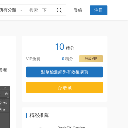
所有分類
登錄
注冊
10
積分
VIP免費
0
積分
升級VIP
管理
點擊檢測網盤有效後購買
收藏
精彩推薦
BorisFX Optics