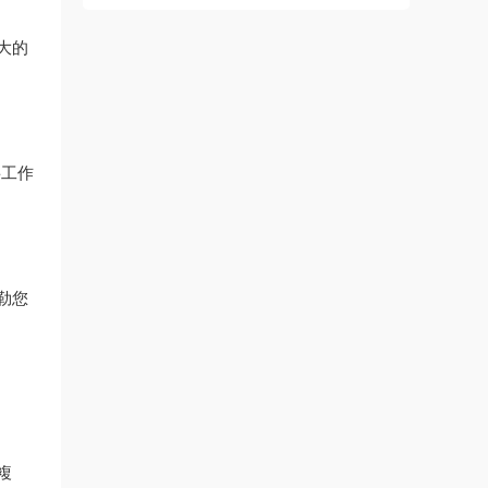
大的
将工作
勒您
此複