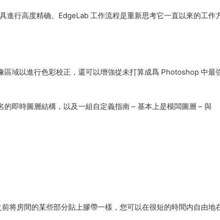
的工具進行高度精确。EdgeLab 工作流程是重新思考它一直以來的工作
像區域以進行色彩校正，還可以增強從未打算成爲 Photoshop 中最
名的即時圖層結構，以及一組自定義指南 – 基本上是模闆圖層 – 與
之前将房間的某些部分貼上膠帶一樣，您可以在很短的時間内自由地