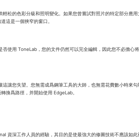
您提供輕松的色彩分級和照明變化。如果您曾嘗試對照片的特定部分應用
知道這是一個狹窄的窗口。
論是否使用 ToneLab，您的文件仍然可以完全編輯，因此您不必擔心
不要讓這讓您失望。您無需成爲鋼筆工具的大師，也無需花費數小時來勾
換爲路徑，并開始使用 EdgeLab。
p Professional 資深工作人員的經驗，其目的是使最強大的修圖技術不應該如