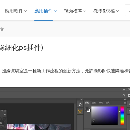
應用軟件
應用插件
視頻模闆
教學&求檔
文
像邊緣細化ps插件)
細化ps插件，邊緣實驗室是一種新工作流程的創新方法，允許攝影師快速隔離和
。