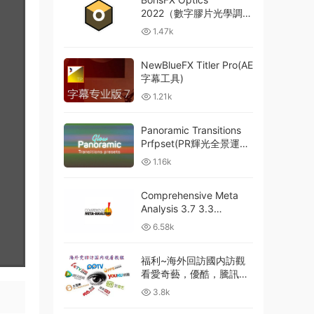
2022（數字膠片光學調色
軟件PS/LR插件) Carck
1.47k
中文破解版
NewBlueFX Titler Pro(AE
字幕工具)
1.21k
Panoramic Transitions
Prfpset(PR輝光全景運動
轉場過渡預設)
1.16k
Comprehensive Meta
Analysis 3.7 3.3
3.0（CMA）元分析（綜
6.58k
合分析、整合分析）
福利~海外回訪國内訪觀
看愛奇藝，優酷，騰訊，
網易雲，QQ音樂等教程
3.8k