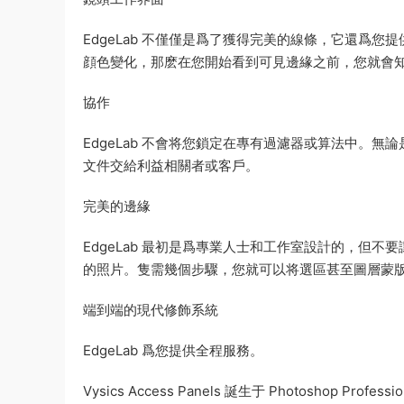
EdgeLab 不僅僅是爲了獲得完美的線條，它還爲
顔色變化，那麽在您開始看到可見邊緣之前，您就會
協作
EdgeLab 不會将您鎖定在專有過濾器或算法中。無
文件交給利益相關者或客戶。
完美的邊緣
EdgeLab 最初是爲專業人士和工作室設計的，但
的照片。隻需幾個步驟，您就可以将選區甚至圖層蒙版轉
端到端的現代修飾系統
EdgeLab 爲您提供全程服務。
Vysics Access Panels 誕生于 Photosho