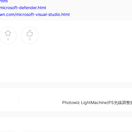
html
icrosoft-defender.html
n.com/microsoft-visual-studio.html
0
0
Photowiz LightMachine(PS光線