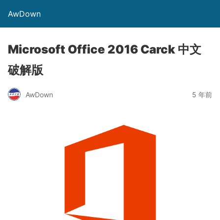
AwDown
Microsoft Office 2016 Carck 中文
破解版
AwDown
5 年前