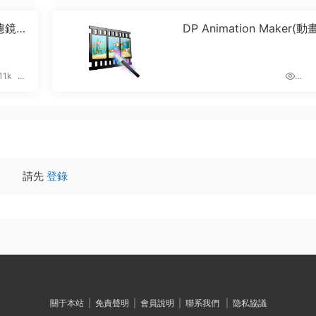
 (濾鏡插
DP Animation Maker(
作器) Carck 破解版
11k
1.17k
0
請先
登錄
關于本站
|
免責聲明
|
會員說明
|
聯系我們
|
隐私協議