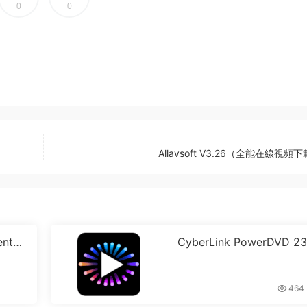
0
0
Allavsoft V3.26（全能在線視頻
enter
CyberLink PowerDVD 23
arck 中文破解版(專業藍
音播器)
464
0
k