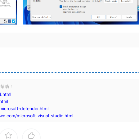
有幫助！
.html
html
icrosoft-defender.html
n.com/microsoft-visual-studio.html