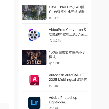
CityBuilder Pro(C4D插
件-自适應生成三維城市建
築預設)
1.17k
VideoProc Converter(多
功能視頻處理工具)Crack
破解版
3.24k
100個圖層文本效果-PS
樣式
1.71k
Autodesk AutoCAD LT
2025 Multilingual 多語言
1.19k
Adobe Photoshop
Lightroom
2024(Lr2024) Carck 中
1.68k