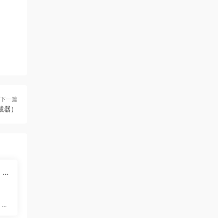
下一篇
下載器）
 C
光影