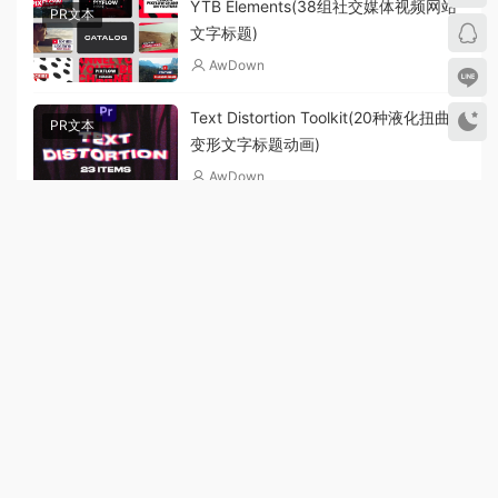
YTB Elements(38组社交媒体视频网站
PR文本
文字标题)
AwDown
Text Distortion Toolkit(20种液化扭曲
PR文本
变形文字标题动画)
AwDown
Text Replacer(PR插件_从Mogrt模板中
PR文本
导入导出文本)
AwDown
Comic Titles(PR脚本综艺动漫卡通花字
PR预设其他
标题动画)
AwDown
Feedback Pro(PR脚本-工程时间线序列
PR预设其他
管理注释反馈修改工具)