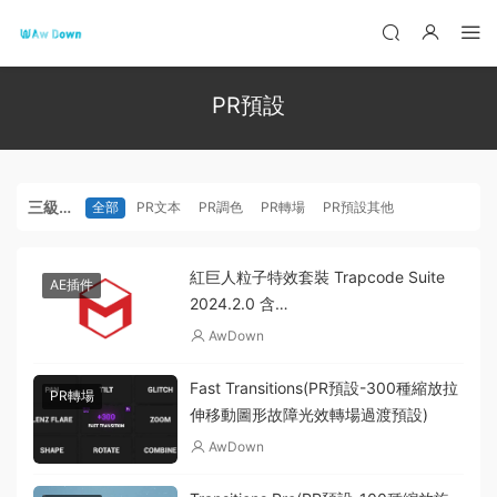
PR預設
三級分
全部
PR文本
PR調色
PR轉場
PR預設其他
類
紅巨人粒子特效套裝 Trapcode Suite
AE插件
2024.2.0 含
Particular/Form/Shine/Starglow/3D
AwDown
Stroke
Fast Transitions(PR預設-300種縮放拉
PR轉場
伸移動圖形故障光效轉場過渡預設)
AwDown