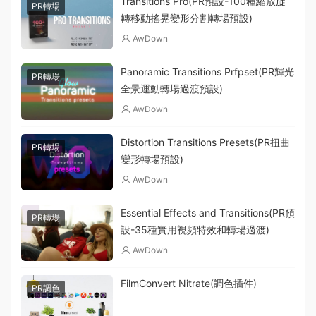
Transitions Pro(PR預設-100種縮放旋
PR轉場
轉移動搖晃變形分割轉場預設)
AwDown
Panoramic Transitions Prfpset(PR輝光
PR轉場
全景運動轉場過渡預設)
AwDown
Distortion Transitions Presets(PR扭曲
PR轉場
變形轉場預設)
AwDown
Essential Effects and Transitions(PR預
PR轉場
設-35種實用視頻特效和轉場過渡)
AwDown
FilmConvert Nitrate(調色插件)
PR調色