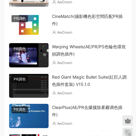
AwDown
CineMatch(攝影機色彩空間匹配PR插
PR調色
件)
AwDown
Warping Wheels(AE/PR/PS色輪色環視
PR調色
頻調色插件)
AwDown
Red Giant Magic Bullet Suite(紅巨人調
PR調色
色插件套裝) V15.1.0
AwDown
ClearPlus(AE/PR去朦胧除雾霾调色插
PR调色
件)
AwDown