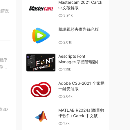
Mastercam 2021 Carck
中文破解版
種情況
3.94k
騰訊視頻去廣告綠色版
2.01k
Aescripts Font
這幾乎
Manager(字體管理器)
條
1.19k
Adobe CS6-2021 全家桶
一鍵安裝版
2.64k
或3D
MATLAB R2024a(商業數
學軟件) Carck 中文破解
版
1.7k