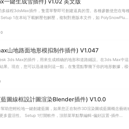
max一鍵生成雪插件) v1.02 英文版
C++的多線程3dsMax插件，隻需單擊即可創建逼真的雪。各種參數使您在每
下都能獲得理想的結果。 Setup 1在本站下載解壓包解壓，複制對應版本文件，如 PolySnowPlu...
0
3Dmax山地路面地形模拟制作插件) V1.047
utodesk 3ds Max的插件，用來生成精确的地形和道路鋪設。在3ds Max中
結果。現在，您可以迅速做到這一點，在隻需點擊幾下你的地形數據，樣
0
ker(藍圖線框設計圖渲染Blender插件) V1.0.0
er插件它将幫助您輕松地一鍵創建藍圖，如果您正在制作3D渲染圖或藍圖概念藝術
動畫，該插件将爲您提供更多靈活性。 Setup 1打開軟件，頂部菜單點擊編輯-偏好設置-插件...