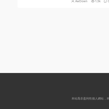
AwDown
1.3k
本站爲非盈利性個人網站，