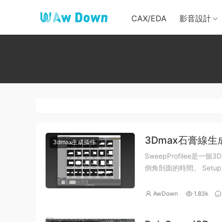
CAX/EDA
影音設計
3Dmax石膏線生成器
3dmax生成插件
SweepProfilee
AwDown
1.83k