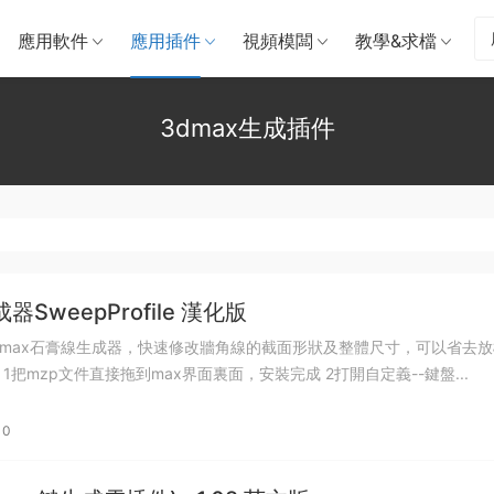
應用軟件
應用插件
視頻模闆
教學&求檔
3dmax生成插件
SweepProfile 漢化版
是一個3Dmax石膏線生成器，快速修改牆角線的截面形狀及整體尺寸，可以省去
倒角剖面的時間。 Setup 1把mzp文件直接拖到max界面裏面，安裝完成 2打開自定義--鍵盤...
0