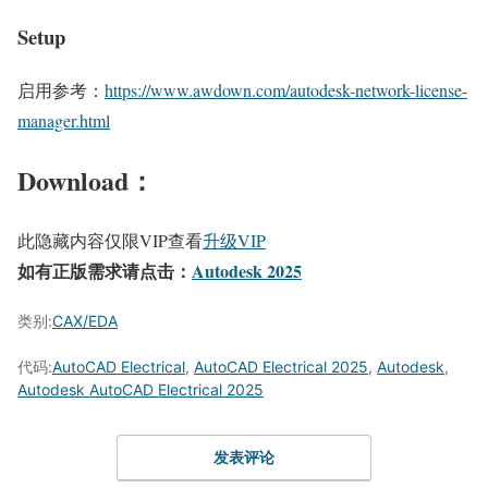
Setup
启用参考：
https://www.awdown.com/autodesk-network-license-
manager.html
Download：
此隐藏内容仅限VIP查看
升级VIP
如有正版需求请点击：
Autodesk 2025
类别:
CAX/EDA
代码:
AutoCAD Electrical
,
AutoCAD Electrical 2025
,
Autodesk
,
Autodesk AutoCAD Electrical 2025
发表评论