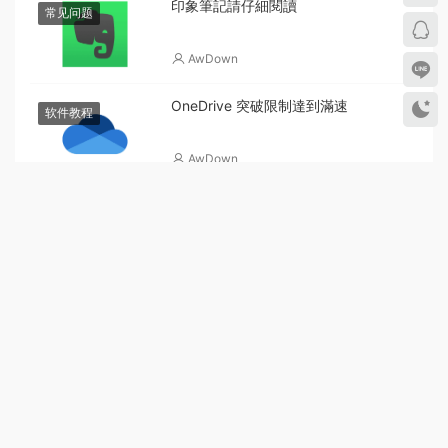
印象筆記請仔細閱讀
常见问题
AwDown
OneDrive 突破限制達到滿速
软件教程
AwDown
Adobe CC 史上最全的疑难解答安装指
常见问题
南
AwDown
AwDown下载说明
常见问题
AwDown
关于解压问题
常见问题